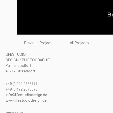
Previous Project
All Projects
LIFESTUDIO
DESIGN / PHOTOGRAPHIE
Palmenstraße 1
40217 Düsseldorf
+49.(0)211.9336777
+49.(0)172.2678678
info@lifestudiodesign.de
www.lifestudiodesign.de