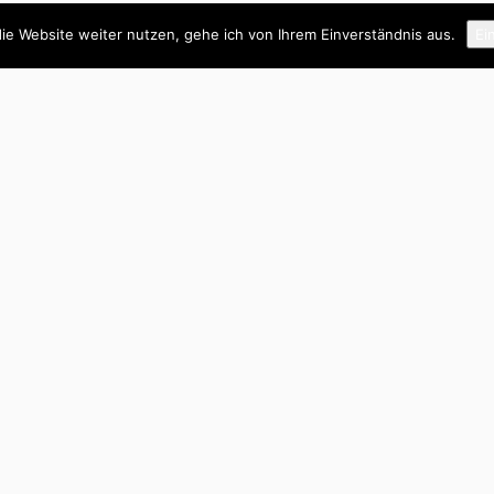
ie Website weiter nutzen, gehe ich von Ihrem Einverständnis aus.
Ei
10 Karten+Rückseite 2015